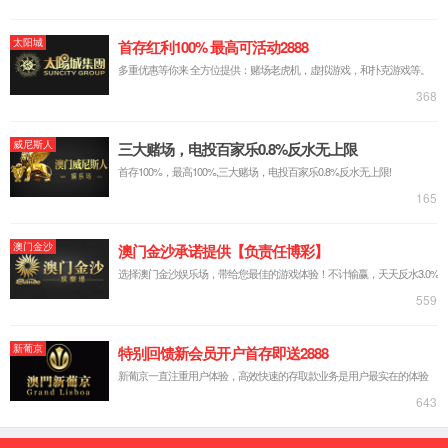
员工风采
企业文化
媒体报道
员工风采
朝气蓬勃的团队