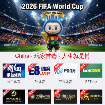
7712星际(股份)有限公司官网
公司概况
新闻中心
核心业务