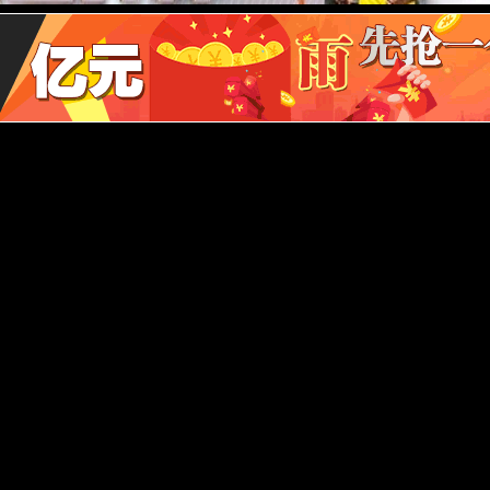
风采
与时俱进的研发团队
来源：
发布日期：
2019-12-13
点击