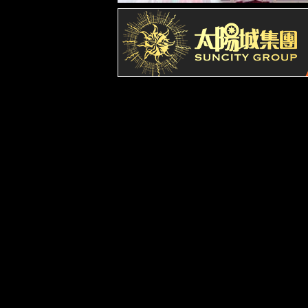
员工
企业文化
媒体报道
员工风采
朝气蓬勃的团队
龙腾虎跃的精英
精彩绝伦的汇演
同舟共济的集体
员工天地
微电影