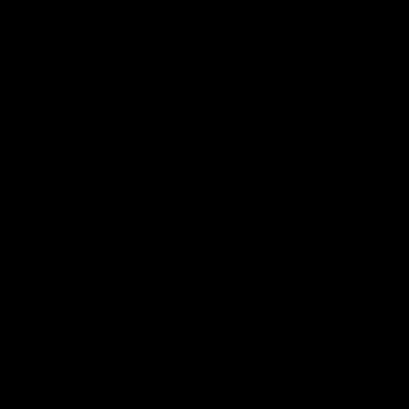
[公安部网站备案