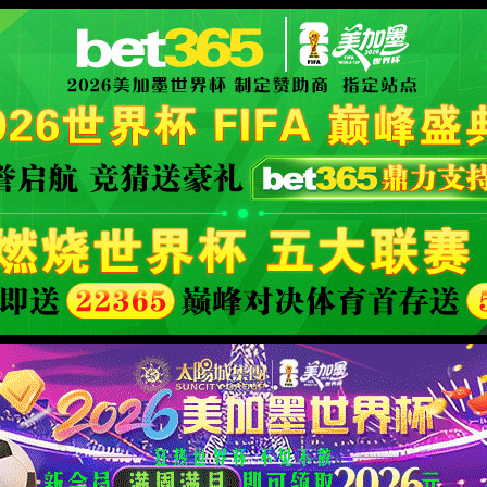
核心业务
党的建设
公示公告
企