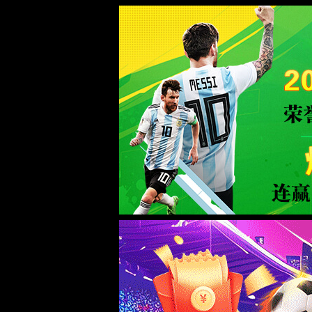
7712星际(股份)有限公司官网
公司概况
新闻中心