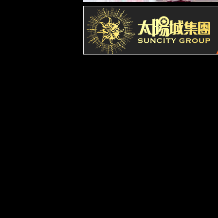
员工
企业文化
媒体报道
员工风采
朝气蓬勃的团队
龙腾虎跃的精英
精彩绝伦的汇演
同舟共济的集体
员工天地
微电影