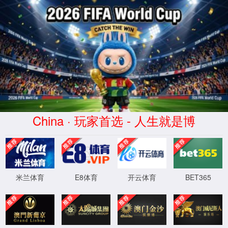
7712星际(股份)有限公司官网
公司概况
新闻中心
核心业务